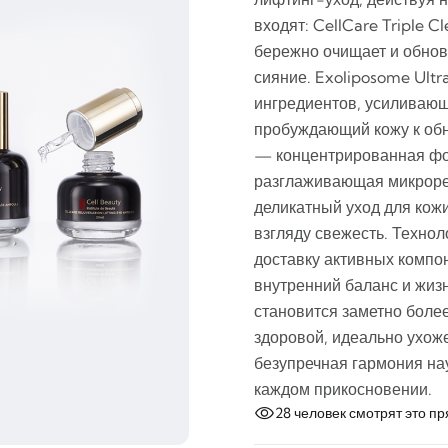
входят: CellCare Triple 
бережно очищает и обновл
сияние. Exoliposome Ult
ингредиентов, усиливаю
пробуждающий кожу к обн
— концентрированная фо
разглаживающая микрорел
деликатный уход для ко
взгляду свежесть. Техно
доставку активных компон
внутренний баланс и жиз
становится заметно более
здоровой, идеально ухоже
безупречная гармония на
каждом прикосновении.
28
человек смотрят это пр