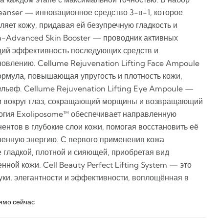
Cleanser — инновационное средство 3-в-1, которое
яет кожу, придавая ей безупречную гладкость и
ra-Advanced Skin Booster — проводник активных
щий эффективность последующих средств и
овлению. Cellume Rejuvenation Lifting Face Ampoule
рмула, повышающая упругость и плотность кожи,
ьеф. Cellume Rejuvenation Lifting Eye Ampoule —
жи вокруг глаз, сокращающий морщины и возвращающий
логия Exoliposome™ обеспечивает направленную
ентов в глубокие слои кожи, помогая восстановить её
ненную энергию. С первого применения кожа
 гладкой, плотной и сияющей, приобретая вид
нной кожи. Cell Beauty Perfect Lifting System — это
уки, элегантности и эффективности, воплощённая в
ямо сейчас