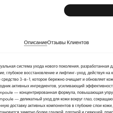
Описание
Отзывы Клиентов
ктуальная система ухода нового поколения, разработанная 
ие, глубокое восстановление и лифтинг-уход, действуя на 
 средство 3-в-1, которое бережно очищает и обновляет кож
водник активных ингредиентов, усиливающий эффективност
 Ampoule — концентрированная формула, повышающая упруг
Ampoule — деликатный уход для кожи вокруг глаз, сокращ
ную доставку активных компонентов в глубокие слои кожи,
тановится заметно более гладкой, плотной и сияющей, при