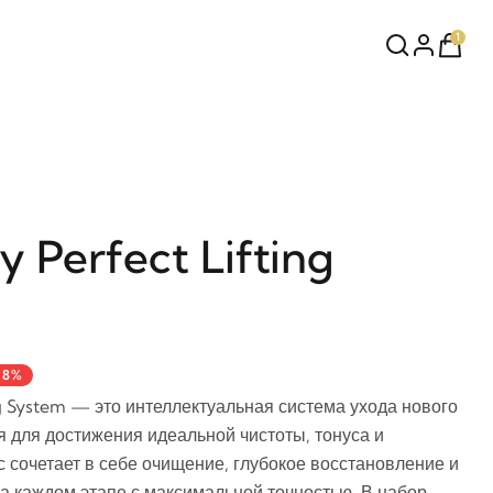
1
y Perfect Lifting
18%
ing System — это интеллектуальная система ухода нового
я для достижения идеальной чистоты, тонуса и
 сочетает в себе очищение, глубокое восстановление и
а каждом этапе с максимальной точностью. В набор